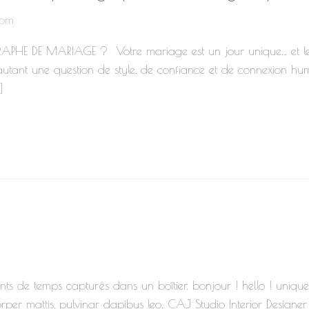
com
 DE MARIAGE ? Votre mariage est un jour unique… et les 
autant une question de style, de confiance et de connexion h
]
s de temps capturés dans un boîtier. bonjour ! hello ! unique
lamcorper mattis, pulvinar dapibus leo. CAJ Studio Interior Desig