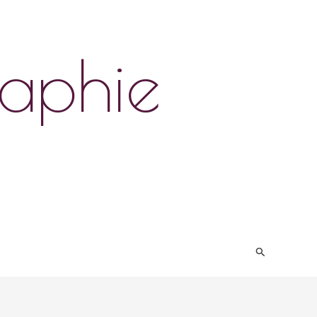
raphie
Search