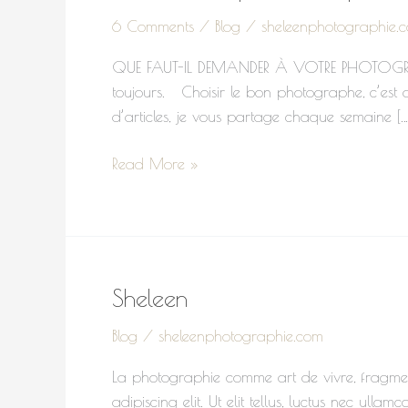
6 Comments
/
Blog
/
sheleenphotographie.
QUE FAUT-IL DEMANDER À VOTRE PHOTOGRAPHE
toujours. Choisir le bon photographe, c’est 
d’articles, je vous partage chaque semaine […
Read More »
Sheleen
Sheleen
Blog
/
sheleenphotographie.com
La photographie comme art de vivre, fragment
adipiscing elit. Ut elit tellus, luctus nec ul